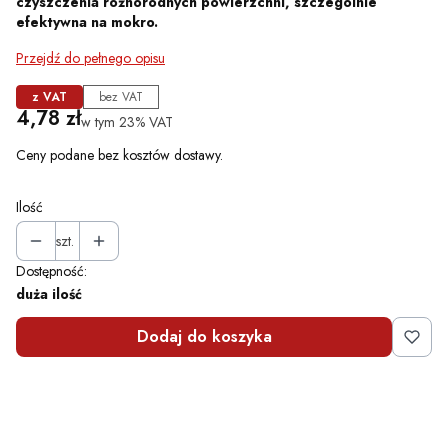
czyszczenia różnorodnych powierzchni, szczególnie
efektywna na mokro.
Przejdź do pełnego opisu
z VAT
bez VAT
Cena
4,78 zł
w tym 23% VAT
w tym
23%
VAT
Ceny podane bez kosztów dostawy.
Ilość
szt.
Dostępność:
duża ilość
Dodaj do koszyka