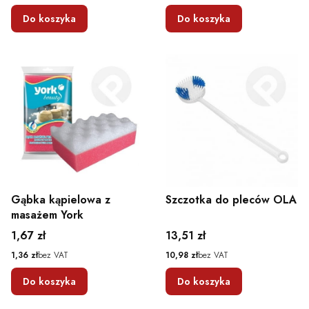
Do koszyka
Do koszyka
Gąbka kąpielowa z
Szczotka do pleców OLA
masażem York
Cena
Cena
1,67 zł
13,51 zł
Cena
Cena
1,36 zł
bez VAT
10,98 zł
bez VAT
Do koszyka
Do koszyka