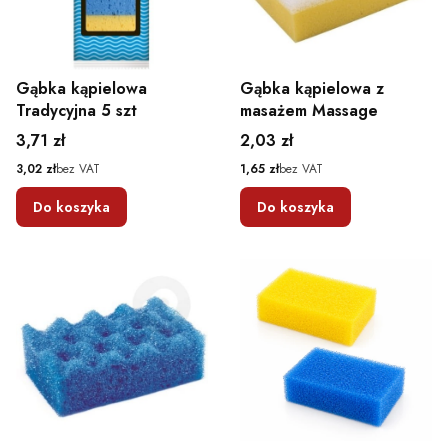
Gąbka kąpielowa
Gąbka kąpielowa z
Tradycyjna 5 szt
masażem Massage
Cena
Cena
3,71 zł
2,03 zł
Cena
Cena
3,02 zł
bez VAT
1,65 zł
bez VAT
Do koszyka
Do koszyka