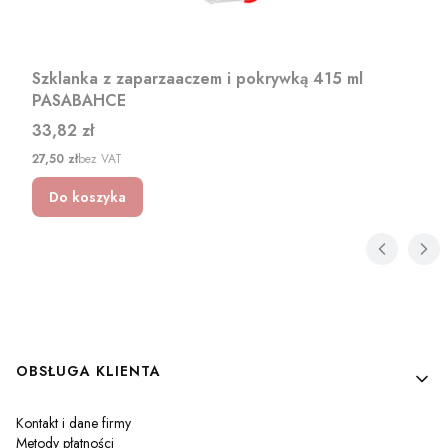
Szklanka z zaparzaaczem i pokrywką 415 ml
PASABAHCE
Cena
33,82 zł
Cena
27,50 zł
bez VAT
Do koszyka
Linki w stopce
OBSŁUGA KLIENTA
Kontakt i dane firmy
Metody płatności