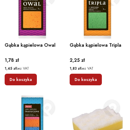
Gąbka kąpielowa Owal
Gąbka kąpielowa Tripla
Cena
Cena
1,78 zł
2,25 zł
Cena
Cena
1,45 zł
bez VAT
1,83 zł
bez VAT
Do koszyka
Do koszyka