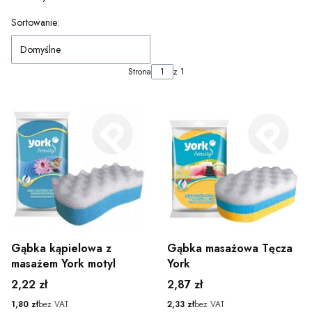
Lista produktów
Sortowanie:
Domyślne
Strona
z 1
Gąbka kąpielowa z
Gąbka masażowa Tęcza
masażem York motyl
York
Cena
Cena
2,22 zł
2,87 zł
Cena
Cena
1,80 zł
bez VAT
2,33 zł
bez VAT