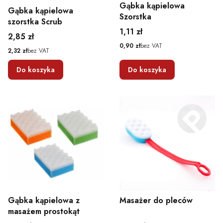
Gąbka kąpielowa
Gąbka kąpielowa
Szorstka
szorstka Scrub
Cena
1,11 zł
Cena
2,85 zł
Cena
0,90 zł
bez VAT
Cena
2,32 zł
bez VAT
Do koszyka
Do koszyka
Gąbka kąpielowa z
Masażer do pleców
masażem prostokąt