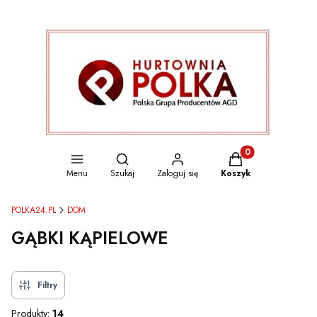
Otwórz wyszukiwarkę
Produkty w koszyku
Menu
Szukaj
Zaloguj się
Koszyk
POLKA24.PL
DOM
GĄBKI KĄPIELOWE
Filtry
Produkty:
14