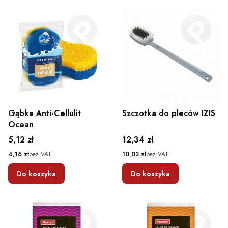
Gąbka Anti-Cellulit
Szczotka do pleców IZIS
Ocean
Cena
Cena
5,12 zł
12,34 zł
Cena
Cena
4,16 zł
bez VAT
10,03 zł
bez VAT
Do koszyka
Do koszyka