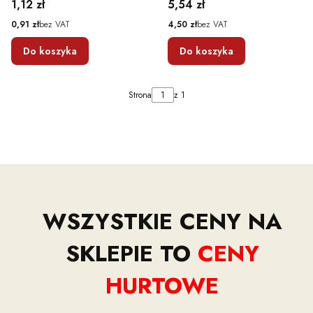
Cena
Cena
1,12 zł
5,54 zł
Cena
Cena
0,91 zł
bez VAT
4,50 zł
bez VAT
Do koszyka
Do koszyka
Strona
z 1
WSZYSTKIE CENY NA
SKLEPIE TO
CENY
HURTOWE