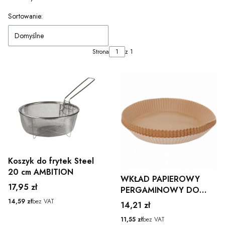
Lista produktów
Sortowanie:
Domyślne
Strona
z 1
Koszyk do frytek Steel
20 cm AMBITION
WKŁAD PAPIEROWY
Cena
17,95 zł
PERGAMINOWY DO
FRYTOWNICY
Cena
14,59 zł
bez VAT
Cena
14,21 zł
BEZTŁUSZCZ 16CM
Cena
11,55 zł
bez VAT
100SZT BRUNBETE