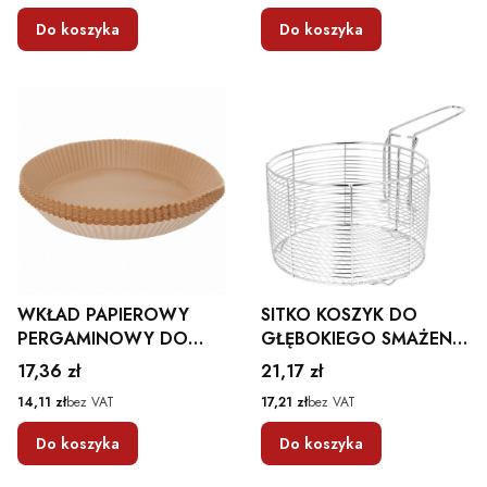
Do koszyka
Do koszyka
WKŁAD PAPIEROWY
SITKO KOSZYK DO
PERGAMINOWY DO
GŁĘBOKIEGO SMAŻENIA
FRYTOWNICY
18cm FRYTEK RYB MIĘSA
Cena
Cena
17,36 zł
21,17 zł
BEZTŁUSZCZOWEJ 20CM
Cena
Cena
14,11 zł
bez VAT
17,21 zł
bez VAT
100SZT
Do koszyka
Do koszyka