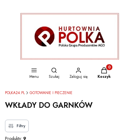
Otwórz wyszukiwarkę
Produkty w koszyku
Menu
Szukaj
Zaloguj się
Koszyk
POLKA24.PL
GOTOWANIE I PIECZENIE
WKŁADY DO GARNKÓW
Filtry
Produkty:
9