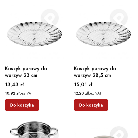
Koszyk parowy do
Koszyk parowy do
warzyw 23 cm
warzyw 28,5 cm
Cena
Cena
13,43 zł
15,01 zł
Cena
Cena
10,92 zł
bez VAT
12,20 zł
bez VAT
Do koszyka
Do koszyka