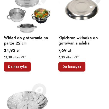
Wkład do gotowania na
Kipichron wkładka do
parze 22 cm
gotowania mleka
Cena
Cena
34,92 zł
7,69 zł
Cena
Cena
28,39 zł
bez VAT
6,25 zł
bez VAT
Do koszyka
Do koszyka