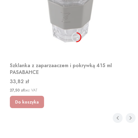
Szklanka z zaparzaaczem i pokrywką 415 ml
PASABAHCE
Cena
33,82 zł
Cena
27,50 zł
bez VAT
Do koszyka