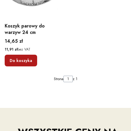
Koszyk parowy do
warzyw 24 cm
Cena
14,65 zł
Cena
11,91 zł
bez VAT
Do koszyka
Strona
z 1