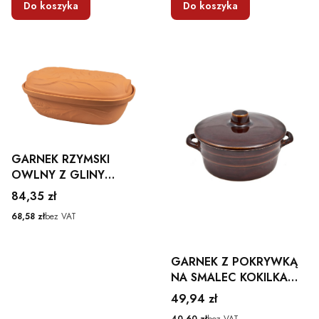
Do koszyka
Do koszyka
GARNEK RZYMSKI
OWLNY Z GLINY
GLINIANY BRYTFANNA
Cena
84,35 zł
4,5L KRYSTYNKA
Cena
68,58 zł
bez VAT
GARNEK Z POKRYWKĄ
NA SMALEC KOKILKA
DO ZAPIEKANIA 1L
Cena
49,94 zł
KAMIONKA
Cena
40,60 zł
bez VAT