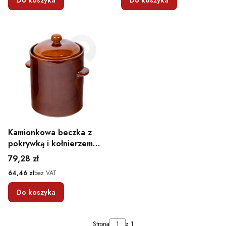
Kamionkowa beczka z
pokrywką i kołnierzem
do kiszenia 2,5L
Cena
79,28 zł
Cena
64,46 zł
bez VAT
Do koszyka
Strona
z 1