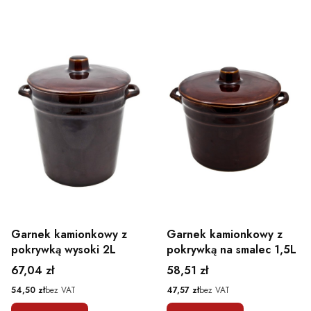
Garnek kamionkowy z
Garnek kamionkowy z
pokrywką wysoki 2L
pokrywką na smalec 1,5L
Cena
Cena
67,04 zł
58,51 zł
Cena
Cena
54,50 zł
bez VAT
47,57 zł
bez VAT