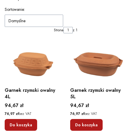
Lista produktów
Sortowanie:
Domyślne
Strona
z 1
Garnek rzymski owalny
Garnek rzymski owalny
4L
5L
Cena
Cena
94,67 zł
94,67 zł
Cena
Cena
76,97 zł
bez VAT
76,97 zł
bez VAT
Do koszyka
Do koszyka