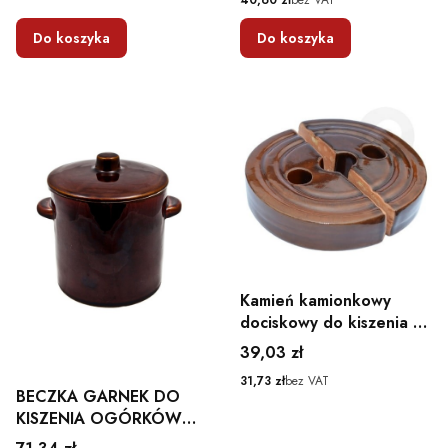
Do koszyka
Do koszyka
Kamień kamionkowy
dociskowy do kiszenia 2
sztuki
Cena
39,03 zł
Cena
31,73 zł
bez VAT
BECZKA GARNEK DO
KISZENIA OGÓRKÓW
KAPUSTY Z POKRYWKĄ
Cena