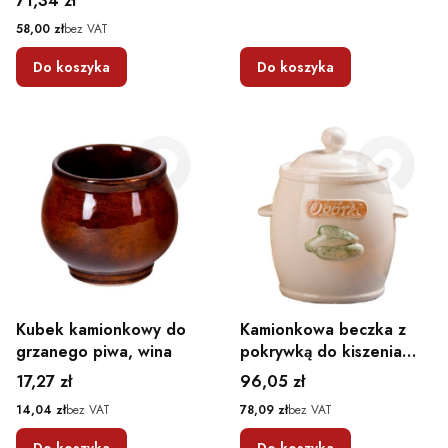
71,34 zł
KAMIONKA KRYSTYNKA
Cena
58,00 zł
bez VAT
2L
Do koszyka
Do koszyka
Kubek kamionkowy do
Kamionkowa beczka z
grzanego piwa, wina
pokrywką do kiszenia
kremowa 3L
Cena
Cena
17,27 zł
96,05 zł
Cena
Cena
14,04 zł
bez VAT
78,09 zł
bez VAT
Do koszyka
Do koszyka