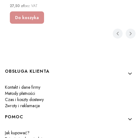
Cena
27,50 zł
bez VAT
Do koszyka
Linki w stopce
OBSŁUGA KLIENTA
Kontakt i dane firmy
Metody płatności
Czas i koszty dostawy
Zwroty i reklamacje
POMOC
Jak kupować?