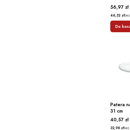
Cena
56,97 zł
Cena
46,32 zł
bez
Do kos
Patera n
31 cm
Cena
40,57 zł
Cena
32,98 zł
bez