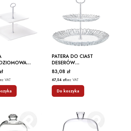
A
PATERA DO CIAST
OZIOMOWA
DESERÓW
O 25,5 X 25,5
DWUPOZIOMOWA
Cena
zł
83,08 zł
BITION
AURORA AMBITION
Cena
ez VAT
67,54 zł
bez VAT
oszyka
Do koszyka