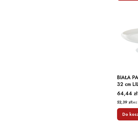
BIAŁA P
32 cm LI
AMBITIO
Cena
64,44 zł
Cena
52,39 zł
bez
Do kos