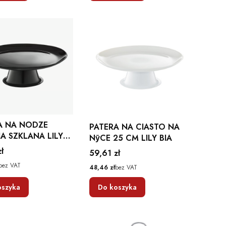
A NA NODZE
PATERA NA CIASTO NA
A SZKLANA LILY
NӯCE 25 CM LILY BIA
 TALERZ DO
ł
Cena
59,61 zł
A AMBITION
bez VAT
Cena
48,46 zł
bez VAT
oszyka
Do koszyka