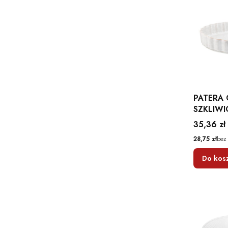
PATERA
SZKLIWI
CRAFT A
Cena
35,36 zł
Cena
28,75 zł
bez
Do kos