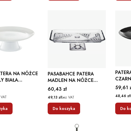
PATER
ATERA NA NÓŻCE
PASABAHCE PATERA
CZARN
LY BIAŁA
MADLEN NA NÓŻCE
25 CM
SZKLANA NA CIASTO
Cena
59,61 z
Cena
60,43 zł
CIAST
27,6 X 16,5 CM
Cena
48,46 zł
Cena
 VAT
49,13 zł
bez VAT
zyka
Do koszyka
Do k