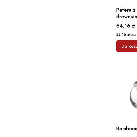
Patera z
drewnia
Cena
64,16 zł
Cena
52,16 zł
bez
Do kos
Bomboni