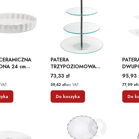
 CERAMICZNA
PATERA
PATER
ONA 24 cm
TRZYPOZIOMOWA
DWUP
MBITION
SZKLANA 30 cm LEILA NA
MONAC
Cena
Cena
73,33 zł
95,93 
CIASTO AMBITION
CM AM
Cena
Cena
 VAT
59,62 zł
bez VAT
77,99 zł
b
zyka
Do koszyka
Do k