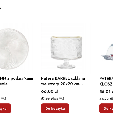
e
YNN z podziałkami
Patera BARREL szklana
PATER
omla
we wzory 20x20 cm
KLOSZ
Homla
PRZEZ
Cena
66,00 zł
Cena
55,01 z
SZKLA
Cena
 VAT
53,66 zł
bez VAT
Cena
44,72 zł
zyka
Do koszyka
Do k