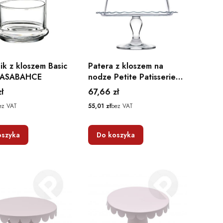
ik z kloszem Basic
Patera z kloszem na
PASABAHCE
nodze Petite Patisserie
26,4 cm PASABAHCE
Cena
ł
67,66 zł
Cena
ez VAT
55,01 zł
bez VAT
oszyka
Do koszyka