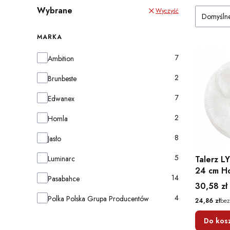
Wybrane
Wyczyść
Domyśln
MARKA
Marka
7
Ambition
2
Brunbeste
7
Edwanex
2
Homla
8
Jasło
5
Luminarc
Talerz L
24 cm H
14
Pasabahce
Cena
30,58 zł
4
Polka Polska Grupa Producentów
Cena
24,86 zł
bez
Do kos