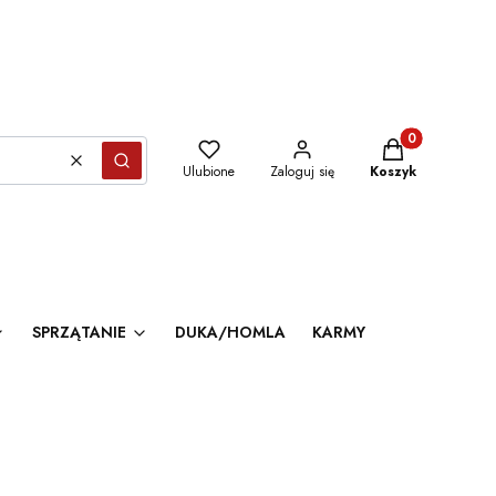
Produkty w kosz
Wyczyść
Szukaj
Ulubione
Zaloguj się
Koszyk
SPRZĄTANIE
DUKA/HOMLA
KARMY