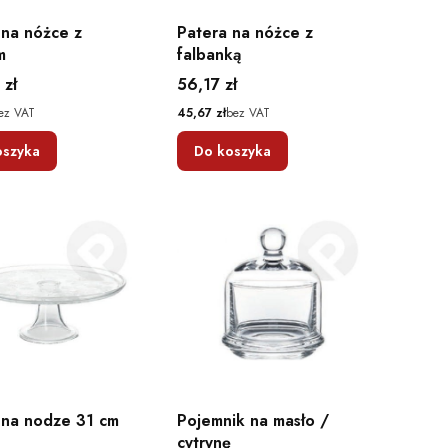
 na nóżce z
Patera na nóżce z
m
falbanką
Cena
 zł
56,17 zł
Cena
ez VAT
45,67 zł
bez VAT
oszyka
Do koszyka
a nodze 31 cm
Pojemnik na masło /
cytrynę