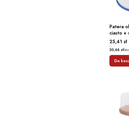
Patera o
ciasto + 
Cena
25,41 zł
Cena
20,66 zł
bez
Do kos