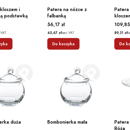
 kloszem i
Patera na nóżce z
Patera
ną podstawką
falbanką
klosze
Cena
Cena
56,17 zł
109,85
Cena
Cena
 VAT
45,67 zł
bez VAT
89,31 zł
b
zyka
Do koszyka
Do k
erka duża
Bombonierka mała
Patera n
Róża