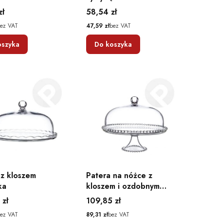
Cena
zł
58,54 zł
Cena
ez VAT
47,59 zł
bez VAT
oszyka
Do koszyka
 z kloszem
Patera na nóżce z
ka
kloszem i ozdobnym
rantem Jasło
Cena
 zł
109,85 zł
Cena
ez VAT
89,31 zł
bez VAT