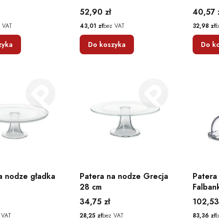
Cena
Cena
52,90 zł
40,57 
Cena
Cena
 VAT
43,01 zł
bez VAT
32,98 zł
b
zyka
Do koszyka
Do k
a nodze gładka
Patera na nodze Grecja
Patera
28 cm
Falban
Cena
Cena
34,75 zł
102,53
Cena
Cena
 VAT
28,25 zł
bez VAT
83,36 zł
b