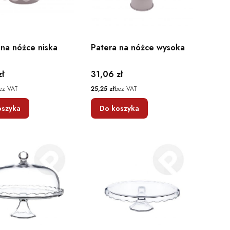
 na nóżce niska
Patera na nóżce wysoka
Cena
zł
31,06 zł
Cena
ez VAT
25,25 zł
bez VAT
oszyka
Do koszyka