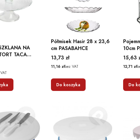
Półmisek Hasir 28 x 23,6
Pojemn
SZKLANA NA
cm PASABAHCE
10cm 
TORT TACA
Cena
Cena
13,73 zł
15,63 z
SPIRALA
Cena
Cena
11,16 zł
bez VAT
12,71 zł
b
 VAT
zyka
Do koszyka
Do k