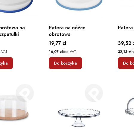
brotowa na
Patera na nóżce
Patera
szpatułki
obrotowa
Cena
Cena
19,77 zł
39,52 
Cena
Cena
 VAT
16,07 zł
bez VAT
32,13 zł
b
zyka
Do koszyka
Do k