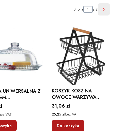
Strona
z 2
Następne pro
KOSZYK KOSZ NA
A UNIWERSALNA Z
OWOCE WARZYWA
EM
METALOWY PIĘTROWY
ROCZYSTA
Cena
31,06 zł
ł
PATERA 2 POZIOMY
NA
Cena
25,25 zł
bez VAT
bez VAT
CZARNY B3063
oszyka
Do koszyka