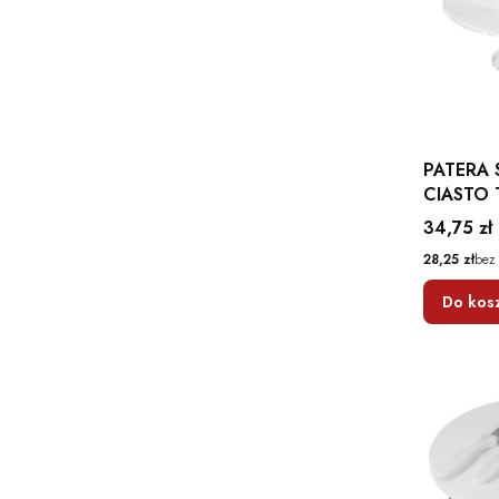
PATERA 
CIASTO 
OWOCE 
Cena
34,75 zł
Cena
28,25 zł
bez
Do kos