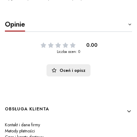
Opinie
0.00
Liczba ocen: 0
Oceń i opisz
Linki w stopce
OBSŁUGA KLIENTA
Kontakt i dane firmy
Metody płatności
Czas i koszty dostawy