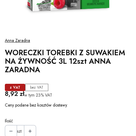
Anna Zaradna
WORECZKI TOREBKI Z SUWAKIEM
NA ŻYWNOŚĆ 3L 12szt ANNA
ZARADNA
z VAT
bez VAT
Cena
8,92 zł
w tym 23% VAT
w tym
23%
VAT
Ceny podane bez kosztów dostawy.
Ilość
szt.