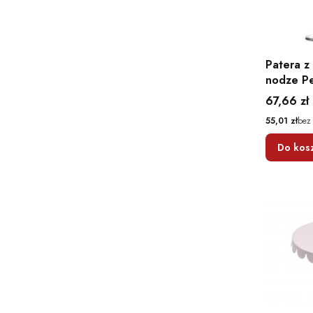
Patera z
nodze Pe
26,4 cm
Cena
67,66 zł
Cena
55,01 zł
bez
Do kos