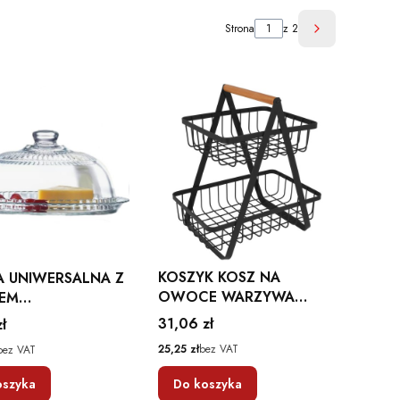
Strona
z 2
Następne pro
KOSZYK KOSZ NA
A UNIWERSALNA Z
OWOCE WARZYWA
EM
METALOWY PIĘTROWY
ROCZYSTA
Cena
31,06 zł
ł
PATERA 2 POZIOMY
NA
Cena
25,25 zł
bez VAT
bez VAT
CZARNY B3063
oszyka
Do koszyka