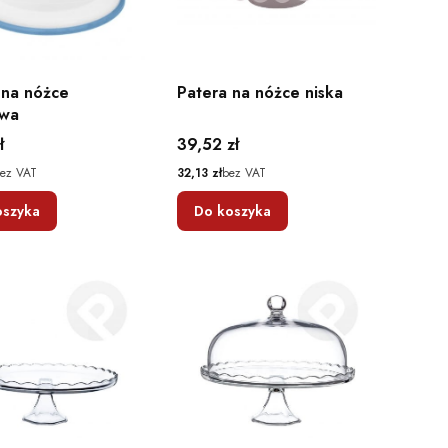
 na nóżce
Patera na nóżce niska
owa
Cena
ł
39,52 zł
Cena
ez VAT
32,13 zł
bez VAT
oszyka
Do koszyka