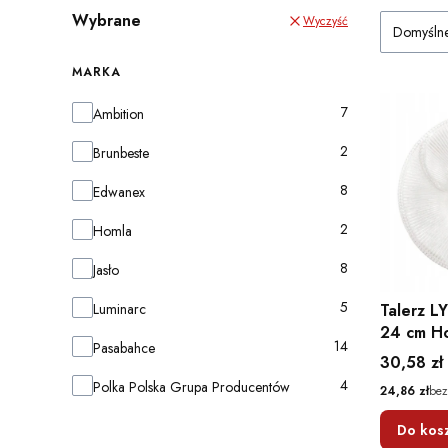
Wybrane
Wyczyść
Domyśln
MARKA
Marka
7
Ambition
2
Brunbeste
8
Edwanex
2
Homla
8
Jasło
5
Luminarc
Talerz L
24 cm H
14
Pasabahce
Cena
30,58 zł
4
Polka Polska Grupa Producentów
Cena
24,86 zł
bez
Do kos