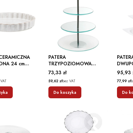
 CERAMICZNA
PATERA
PATER
ONA 24 cm
TRZYPOZIOMOWA
DWUP
MBITION
SZKLANA 30 cm LEILA NA
MONAC
Cena
Cena
73,33 zł
95,93 
CIASTO AMBITION
CM AM
Cena
Cena
 VAT
59,62 zł
bez VAT
77,99 zł
b
zyka
Do koszyka
Do k