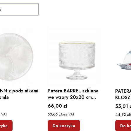
e
YNN z podziałkami
Patera BARREL szklana
PATER
omla
we wzory 20x20 cm
KLOSZ
Homla
PRZEZ
Cena
66,00 zł
Cena
55,01 z
SZKLA
Cena
 VAT
53,66 zł
bez VAT
Cena
44,72 zł
zyka
Do koszyka
Do k