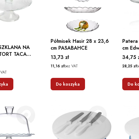
Półmisek Hasir 28 x 23,6
Patera
SZKLANA NA
cm PASABAHCE
cm Ed
TORT TACA
Cena
Cena
13,73 zł
34,75 
SPIRALA
Cena
Cena
11,16 zł
bez VAT
28,25 zł
b
 VAT
zyka
Do koszyka
Do k