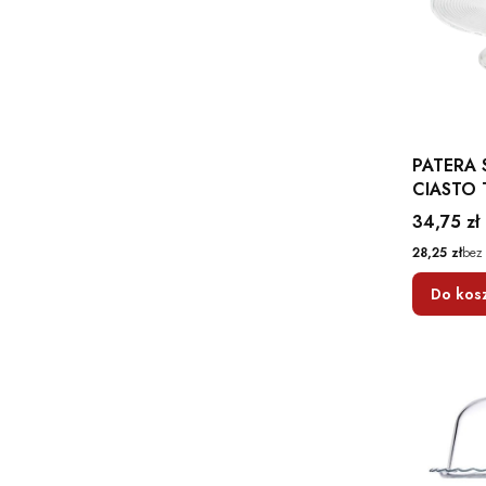
PATERA 
CIASTO 
OWOCE 
Cena
34,75 zł
Cena
28,25 zł
bez
Do kos