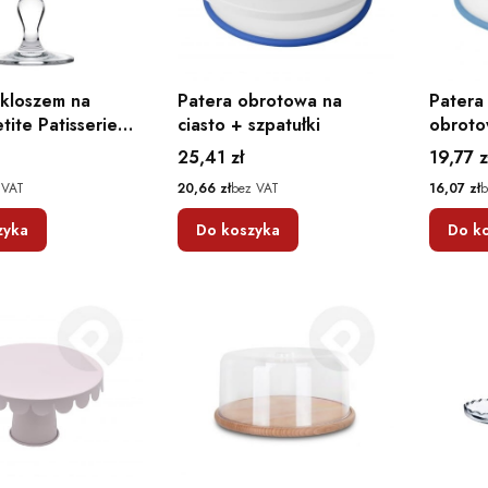
 kloszem na
Patera obrotowa na
Patera
tite Patisserie
ciasto + szpatułki
obrot
 PASABAHCE
Cena
Cena
25,41 zł
19,77 z
Cena
Cena
 VAT
20,66 zł
bez VAT
16,07 zł
b
zyka
Do koszyka
Do k