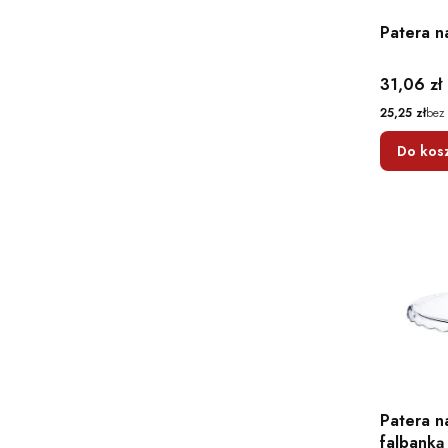
Patera n
Cena
31,06 zł
Cena
25,25 zł
bez
Do kos
Patera n
falbanką