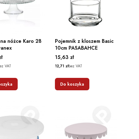
 na nóżce Karo 28
Pojemnik z kloszem Basic
wanex
10cm PASABAHCE
Cena
zł
15,63 zł
Cena
ez VAT
12,71 zł
bez VAT
oszyka
Do koszyka