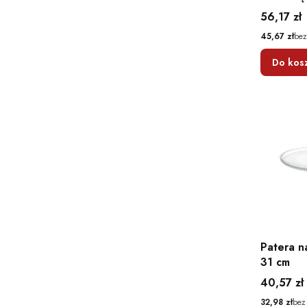
Cena
56,17 zł
Cena
45,67 zł
bez
Do kos
Patera n
31 cm
Cena
40,57 zł
Cena
32,98 zł
bez