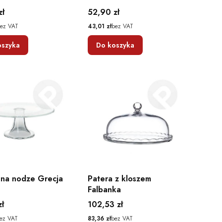
Cena
zł
52,90 zł
Cena
ez VAT
43,01 zł
bez VAT
oszyka
Do koszyka
 na nodze Grecja
Patera z kloszem
Falbanka
Cena
zł
102,53 zł
Cena
ez VAT
83,36 zł
bez VAT