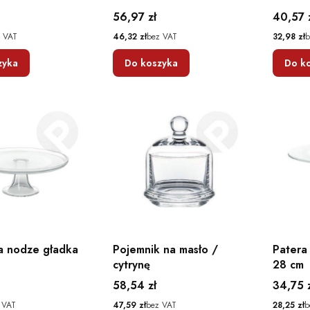
Cena
Cena
56,97 zł
40,57 
Cena
Cena
 VAT
46,32 zł
bez VAT
32,98 zł
b
zyka
Do koszyka
Do k
a nodze gładka
Pojemnik na masło /
Patera
cytrynę
28 cm
Cena
Cena
58,54 zł
34,75 
Cena
Cena
 VAT
47,59 zł
bez VAT
28,25 zł
b