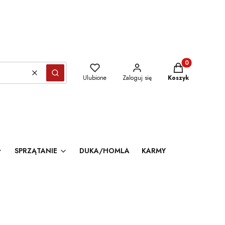
Produkty w kosz
Wyczyść
Szukaj
Ulubione
Zaloguj się
Koszyk
SPRZĄTANIE
DUKA/HOMLA
KARMY