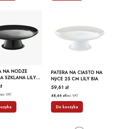
A NA NODZE
PATERA NA CIASTO NA
A SZKLANA LILY
NӯCE 25 CM LILY BIA
 TALERZ DO
ł
Cena
59,61 zł
A AMBITION
bez VAT
Cena
48,46 zł
bez VAT
oszyka
Do koszyka