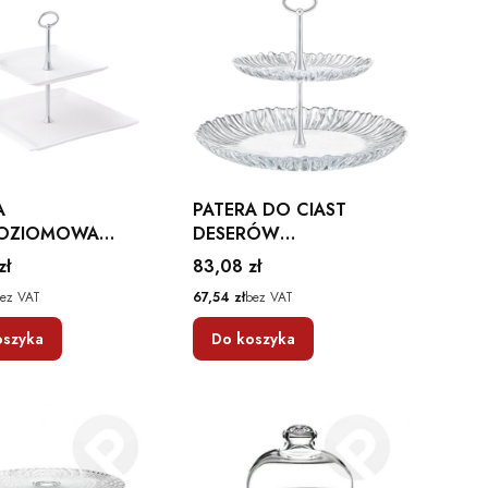
A
PATERA DO CIAST
OZIOMOWA
DESERÓW
O 25,5 X 25,5
DWUPOZIOMOWA
Cena
zł
83,08 zł
BITION
AURORA AMBITION
Cena
ez VAT
67,54 zł
bez VAT
oszyka
Do koszyka