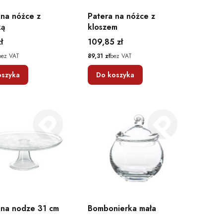
 na nóżce z
Patera na nóżce z
ką
kloszem
Cena
ł
109,85 zł
Cena
bez VAT
89,31 zł
bez VAT
oszyka
Do koszyka
a nodze 31 cm
Bombonierka mała