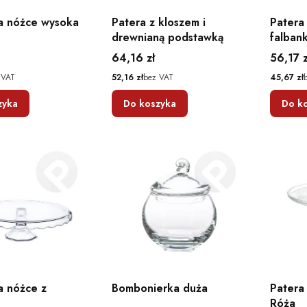
a nóżce wysoka
Patera z kloszem i
Patera
drewnianą podstawką
falban
Cena
Cena
64,16 zł
56,17 z
Cena
Cena
 VAT
52,16 zł
bez VAT
45,67 zł
zyka
Do koszyka
Do k
a nóżce z
Bombonierka duża
Patera n
Róża