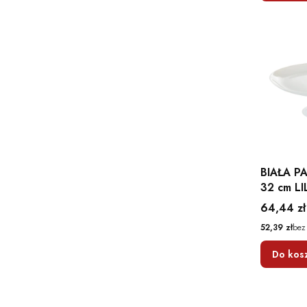
BIAŁA P
32 cm LI
AMBITIO
Cena
64,44 zł
Cena
52,39 zł
bez
Do kos