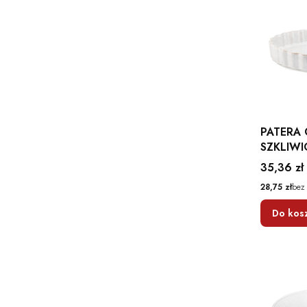
PATERA
SZKLIWI
CRAFT A
Cena
35,36 zł
Cena
28,75 zł
bez
Do kos