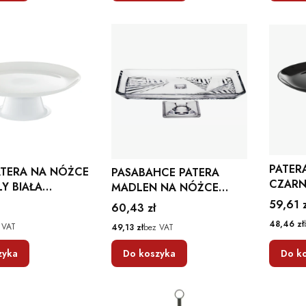
PATER
ATERA NA NÓŻCE
PASABAHCE PATERA
CZARN
LY BIAŁA
MADLEN NA NÓŻCE
25 CM
SZKLANA NA CIASTO
Cena
59,61 z
Cena
60,43 zł
CIAST
27,6 X 16,5 CM
Cena
48,46 zł
Cena
 VAT
49,13 zł
bez VAT
zyka
Do koszyka
Do k