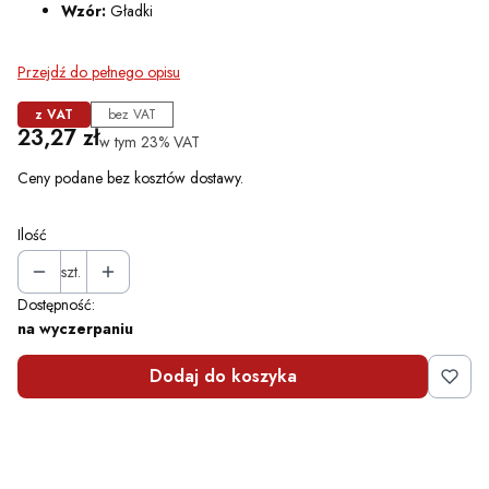
Wzór:
Gładki
Przejdź do pełnego opisu
z VAT
bez VAT
Cena
23,27 zł
w tym 23% VAT
w tym
23%
VAT
Ceny podane bez kosztów dostawy.
Ilość
szt.
Dostępność:
na wyczerpaniu
Dodaj do koszyka