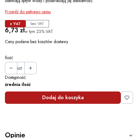
ułatwiają spływ wody i podkreślają jej delikatność.
Przejdź do pełnego opisu
z VAT
bez VAT
Cena
6,73 zł
w tym 23% VAT
w tym
23%
VAT
Ceny podane bez kosztów dostawy.
Ilość
szt.
Dostępność:
średnia ilość
Dodaj do koszyka
Opinie