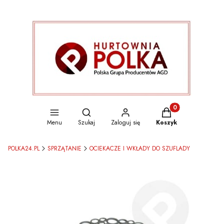
Otwórz wyszukiwarkę
Produkty w koszyku
Menu
Szukaj
Zaloguj się
Koszyk
POLKA24.PL
SPRZĄTANIE
OCIEKACZE I WKŁADY DO SZUFLADY