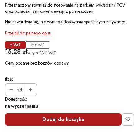
Przeznaczony również do stosowania na parkiety, wykładziny PCV
oraz posadzki lastrikowe wewnątrz pomieszczeń.
Nie nawarstwia się, nie wymaga stosowania specjalnych zmywaczy.
Przejdź do pełnego opisu
z VAT
bez VAT
Cena
15,28 zł
w tym 23% VAT
w tym
23%
VAT
Ceny podane bez kosztów dostawy.
Ilość
szt.
Dostępność:
na wyczerpaniu
Dodaj do koszyka