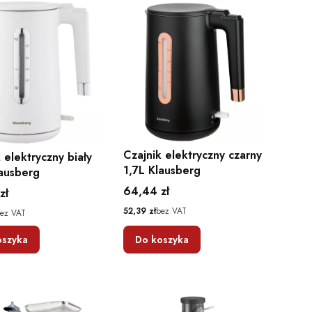
Czajnik elektryczny czarny
 elektryczny biały
1,7L Klausberg
lausberg
Cena
64,44 zł
zł
Cena
52,39 zł
bez VAT
ez VAT
oszyka
Do koszyka