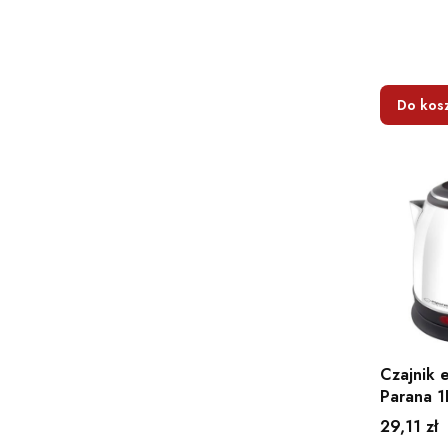
Do kos
Czajnik e
Parana 1
Cena
29,11 zł