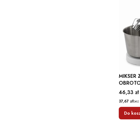
MIKSER 
OBROT
KUCHENNY BIS
Cena
46,33 zł
ESPERA
Cena
37,67 zł
bez
Do kos