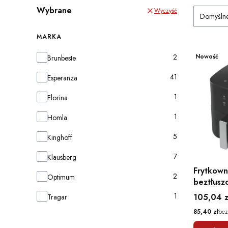
Wybrane
Wyczyść
Domyśln
MARKA
Marka
2
Nowość
Brunbeste
41
Esperanza
1
Florina
1
Homla
5
Kinghoff
7
Klausberg
Frytkown
2
Optimum
beztłusz
PATATE F
1
Cena
105,04 z
Tragar
1350W
Cena
85,40 zł
bez