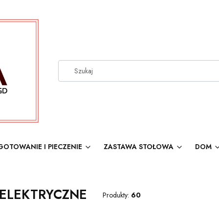
GOTOWANIE I PIECZENIE
ZASTAWA STOŁOWA
DOM
ELEKTRYCZNE
Produkty:
60
produktów
: