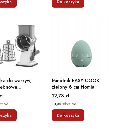
oszyka
Do koszyka
ka do warzyw,
Minutnik EASY COOK
bębnowa
zielony 6 cm Homla
unkcyjna 3w1
Cena
zł
12,73 zł
Cena
ez VAT
10,35 zł
bez VAT
oszyka
Do koszyka