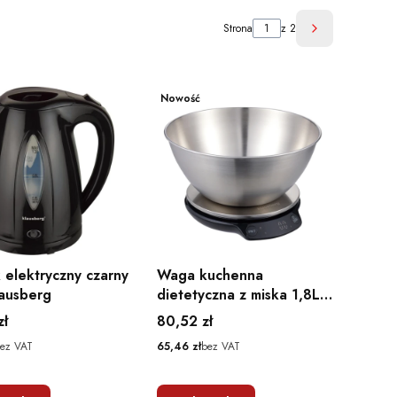
Strona
z 2
Następne pro
Nowość
 elektryczny czarny
Waga kuchenna
lausberg
dietetyczna z miska 1,8L
Bluetooth aplikacja
Cena
zł
80,52 zł
Cena
ez VAT
65,46 zł
bez VAT