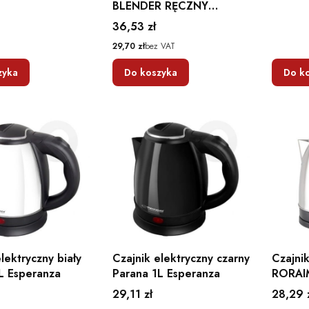
BLENDER RĘCZNY
KUCHENNY
Cena
36,53 zł
WIELOFUNKCYJNY 250W
Cena
29,70 zł
bez VAT
BIAŁY/SZARY
zyka
Do koszyka
Do k
lektryczny biały
Czajnik elektryczny czarny
Czajnik
L Esperanza
Parana 1L Esperanza
RORAI
Srebrn
Cena
Cena
29,11 zł
28,29 