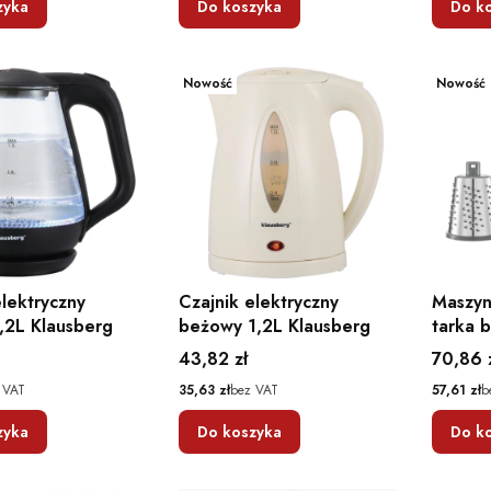
zyka
Do koszyka
Do k
Nowość
Nowość
elektryczny
Czajnik elektryczny
Maszyn
1,2L Klausberg
beżowy 1,2L Klausberg
tarka 
wielof
Cena
Cena
43,82 zł
70,86 
Cena
Cena
 VAT
35,63 zł
bez VAT
57,61 zł
b
zyka
Do koszyka
Do k