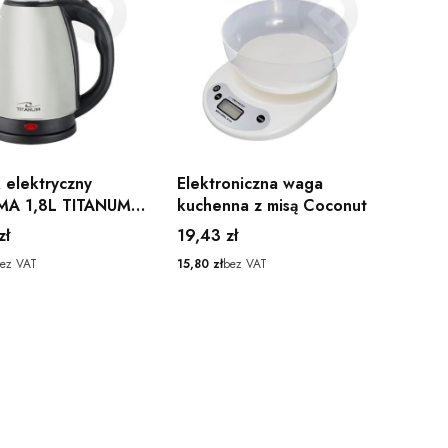
 elektryczny
Elektroniczna waga
MA 1,8L TITANUM
kuchenna z misą Coconut
Cena
zł
19,43 zł
Cena
ez VAT
15,80 zł
bez VAT