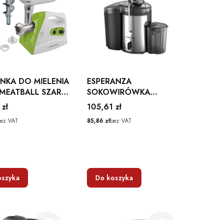
NKA DO MIELENIA
ESPERANZA
 MEATBALL SZARA
SOKOWIRÓWKA
ANZA
CARROT 500W
Cena
 zł
105,61 zł
CZARNO-SREBRNA
Cena
ez VAT
85,86 zł
bez VAT
oszyka
Do koszyka