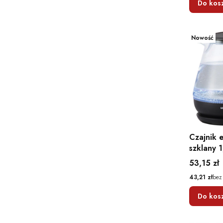
Do kos
Nowość
Czajnik 
szklany 
Cena
53,15 zł
Cena
43,21 zł
bez
Do kos