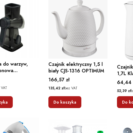
a do warzyw,
Czajnik elektryczny 1,5 l
Czajnik
ębnowa
biały CJS-1316 OPTIMUM
1,7L K
kcyjna
Cena
166,57 zł
Cena
64,44 
Cena
 VAT
135,42 zł
bez VAT
Cena
52,39 zł
b
zyka
Do koszyka
Do k