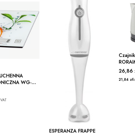
Czajnik
RORAI
INOX
Cena
26,86 
UCHENNA
Cena
21,84 zł
b
ONICZNA WG-
 x 14 cm
M
 VAT
ESPERANZA FRAPPE