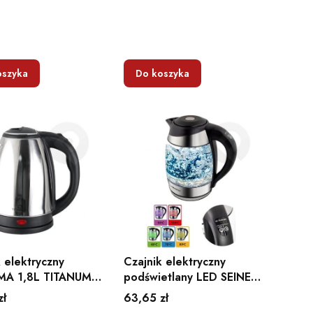
oszyka
Do koszyka
 elektryczny
Czajnik elektryczny
MA 1,8L TITANUM
podświetlany LED SEINE
y
1,7L
Cena
zł
63,65 zł