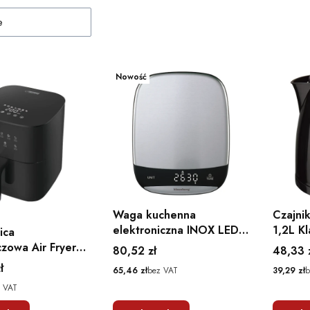
e
Nowość
Waga kuchenna
Czajnik
elektroniczna INOX LED,
1,2L K
ica
USB-C
czowa Air Fryer
Cena
Cena
80,52 zł
48,33 
RITTE 3.5L
ł
Cena
Cena
65,46 zł
bez VAT
39,29 zł
b
 VAT