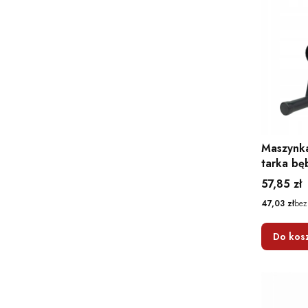
Maszynk
tarka b
wielofun
Cena
57,85 zł
Cena
47,03 zł
bez
Do kos