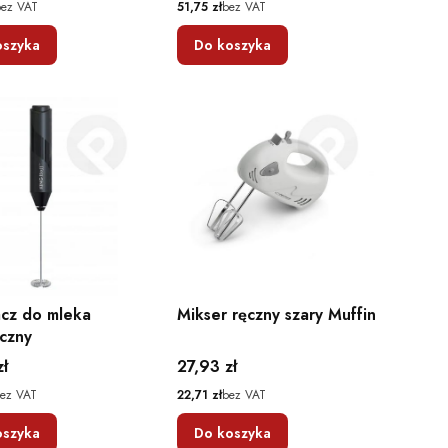
Cena
bez VAT
51,75 zł
bez VAT
oszyka
Do koszyka
acz do mleka
Mikser ręczny szary Muffin
yczny
Cena
zł
27,93 zł
Cena
ez VAT
22,71 zł
bez VAT
oszyka
Do koszyka