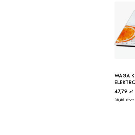
WAGA K
ELEKTR
0024 20
Cena
47,79 zł
OPTIMU
Cena
38,85 zł
bez