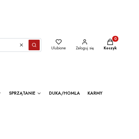
Produkty w kosz
Wyczyść
Szukaj
Ulubione
Zaloguj się
Koszyk
SPRZĄTANIE
DUKA/HOMLA
KARMY