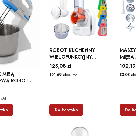
ROBOT KUCHENNY
MASZY
WIELOFUNKCYJNY
MIĘSA
PANZANELLA ESPERANZA
ESPER
Cena
Cena
125,08 zł
102,19
Z MISĄ
Cena
Cena
101,69 zł
bez VAT
83,08 zł
b
OWĄ ROBOT
COTTI
NZA
 VAT
zyka
Do koszyka
Do k