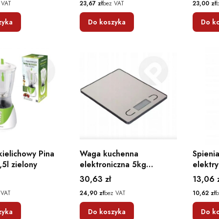
Cena
Cena
 VAT
23,67 zł
bez VAT
23,00 zł
zyka
Do koszyka
Do k
kielichowy Pina
Waga kuchenna
Spieni
,5l zielony
elektroniczna 5kg
elektr
dotykowe przyciski
Cena
Cena
30,63 zł
13,06 
Cena
Cena
 VAT
24,90 zł
bez VAT
10,62 zł
b
zyka
Do koszyka
Do k