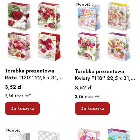
Nowość
Torebka prezentowa
Torebka prezentowa
Róże "120'' 22,5 x 31,5
Kwiaty "118'' 22,5 x 31,5
x 10,8
x 10,8
Cena
3,52 zł
Cena
3,52 zł
Cena
2,86 zł
bez VAT
Cena
2,86 zł
bez VAT
Do koszyka
Do koszyka
Nowość