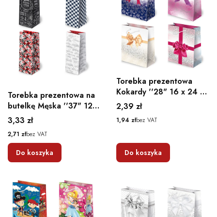
Torebka prezentowa
Kokardy ''28" 16 x 24 x
Torebka prezentowa na
7,5
Cena
butelkę Męska ''37" 12 x
2,39 zł
36,9 x 11
Cena
3,33 zł
Cena
1,94 zł
bez VAT
Cena
2,71 zł
bez VAT
Do koszyka
Do koszyka