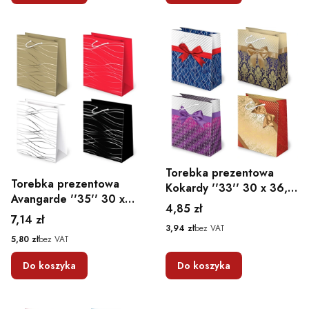
Torebka prezentowa
Torebka prezentowa
Kokardy ''33'' 30 x 36,5
Avangarde ''35'' 30 x
x 13
Cena
4,85 zł
36,5 x 13
Cena
7,14 zł
Cena
3,94 zł
bez VAT
Cena
5,80 zł
bez VAT
Do koszyka
Do koszyka