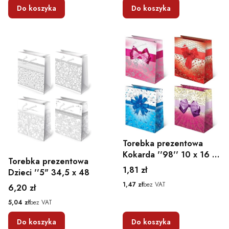
Do koszyka
Do koszyka
Torebka prezentowa
Kokarda ''98'' 10 x 16 x
Torebka prezentowa
6
Cena
1,81 zł
Dzieci ''5" 34,5 x 48
Cena
1,47 zł
bez VAT
Cena
6,20 zł
Cena
5,04 zł
bez VAT
Do koszyka
Do koszyka