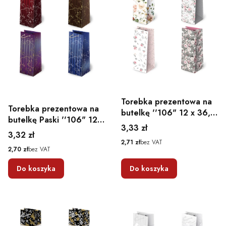
Torebka prezentowa na
Torebka prezentowa na
butelkę ''106" 12 x 36,9
butelkę Paski ''106" 12 x
x 11
Cena
3,33 zł
36,9 x 11
Cena
3,32 zł
Cena
2,71 zł
bez VAT
Cena
2,70 zł
bez VAT
Do koszyka
Do koszyka