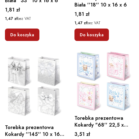
Biała ''33'' 10 x 16 x 6
Biała ''18'' 10 x 16 x 6
Cena
1,81 zł
Cena
1,81 zł
Cena
1,47 zł
bez VAT
Cena
1,47 zł
bez VAT
Do koszyka
Do koszyka
Torebka prezentowa
Kokardy "68'' 22,5 x
Torebka prezentowa
31,5 x 10,8
Cena
3,51 zł
Kokardy ''145'' 10 x 16 x