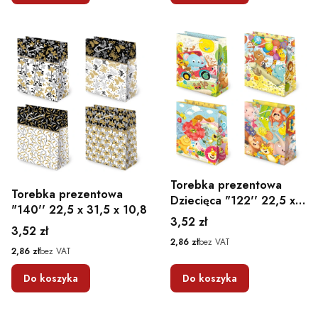
Torebka prezentowa
Torebka prezentowa
Dziecięca "122'' 22,5 x
"140'' 22,5 x 31,5 x 10,8
31,5 x 10,8
Cena
3,52 zł
Cena
3,52 zł
Cena
2,86 zł
bez VAT
Cena
2,86 zł
bez VAT
Do koszyka
Do koszyka