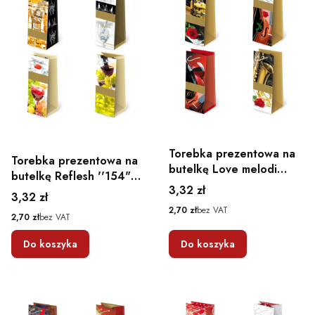
Torebka prezentowa na
Torebka prezentowa na
butelkę Love melodi
butelkę Reflesh ''154"
''155" 12 x 36,9 x 11
Cena
3,32 zł
12 x 36,9 x 11
Cena
3,32 zł
Cena
2,70 zł
bez VAT
Cena
2,70 zł
bez VAT
Do koszyka
Do koszyka