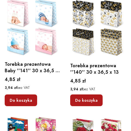
Torebka prezentowa
Torebka prezentowa
Baby ''141'' 30 x 36,5 x
''140'' 30 x 36,5 x 13
13
Cena
4,85 zł
Cena
4,85 zł
Cena
3,94 zł
bez VAT
Cena
3,94 zł
bez VAT
Do koszyka
Do koszyka