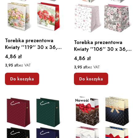
Torebka prezentowa
Torebka prezentowa
Kwiaty ''119'' 30 x 36,5
Kwiaty ''106'' 30 x 36,5
x 13
x 13
Cena
4,86 zł
Cena
4,86 zł
Cena
3,95 zł
bez VAT
Cena
3,95 zł
bez VAT
Do koszyka
Do koszyka
Nowość