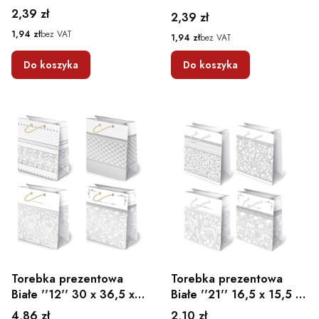
7,5
7,5
Cena
2,39 zł
Cena
2,39 zł
Cena
1,94 zł
bez VAT
Cena
1,94 zł
bez VAT
Do koszyka
Do koszyka
Torebka prezentowa
Torebka prezentowa
Białe ''12'' 30 x 36,5 x
Białe ''21'' 16,5 x 15,5 x
13
7
Cena
Cena
4,86 zł
2,10 zł