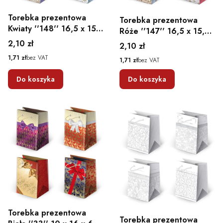
Torebka prezentowa
Torebka prezentowa
Kwiaty ''148'' 16,5 x 15,5
Róże ''147'' 16,5 x 15,5
x 7
x 7
Cena
2,10 zł
Cena
2,10 zł
Cena
1,71 zł
bez VAT
Cena
1,71 zł
bez VAT
Do koszyka
Do koszyka
Torebka prezentowa
Torebka prezentowa