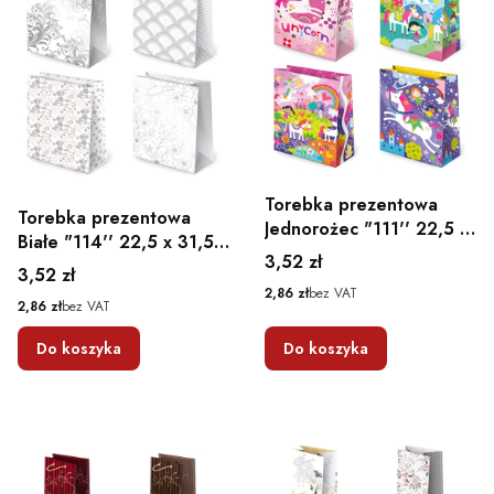
Torebka prezentowa
Torebka prezentowa
Jednorożec "111'' 22,5 x
Białe "114'' 22,5 x 31,5 x
31,5 x 10,8
Cena
3,52 zł
10,8
Cena
3,52 zł
Cena
2,86 zł
bez VAT
Cena
2,86 zł
bez VAT
Do koszyka
Do koszyka