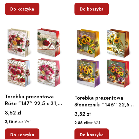
Do koszyka
Do koszyka
Torebka prezentowa
Torebka prezentowa
Róże "147'' 22,5 x 31,5
Słoneczniki "146'' 22,5 x
x 10,8
31,5 x 10,8
Cena
3,52 zł
Cena
3,52 zł
Cena
2,86 zł
bez VAT
Cena
2,86 zł
bez VAT
Do koszyka
Do koszyka