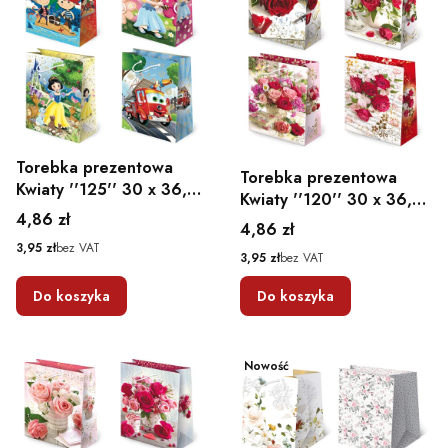
Torebka prezentowa
Torebka prezentowa
Kwiaty ''125'' 30 x 36,5
Kwiaty ''120'' 30 x 36,5
x 13
Cena
4,86 zł
x 13
Cena
4,86 zł
Cena
3,95 zł
bez VAT
Cena
3,95 zł
bez VAT
Do koszyka
Do koszyka
Nowość