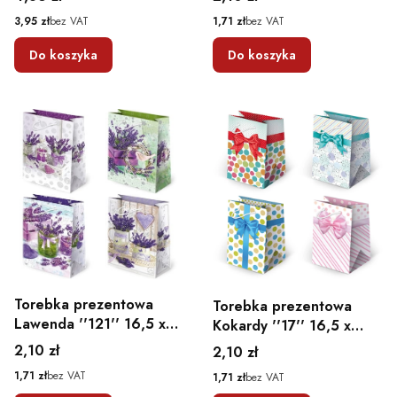
Cena
Cena
3,95 zł
bez VAT
1,71 zł
bez VAT
Do koszyka
Do koszyka
Torebka prezentowa
Torebka prezentowa
Lawenda ''121'' 16,5 x
Kokardy ''17'' 16,5 x
15,5 x 7
15,5 x 7
Cena
2,10 zł
Cena
2,10 zł
Cena
1,71 zł
bez VAT
Cena
1,71 zł
bez VAT