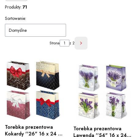
Produkty:
71
Lista produktów
Sortowanie:
Domyślne
Strona
z 2
Następne produkty
Torebka prezentowa
Torebka prezentowa
Kokardy ''26" 16 x 24 x
Lawenda ''54" 16 x 24 x