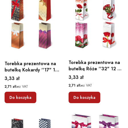
Torebka prezentowa na
Torebka prezentowa na
butelkę Róże ''32" 12 x
butelkę Kokardy ''17" 12
36,9 x 11
x 36,9 x 11
Cena
3,33 zł
Cena
3,33 zł
Cena
2,71 zł
bez VAT
Cena
2,71 zł
bez VAT
Do koszyka
Do koszyka