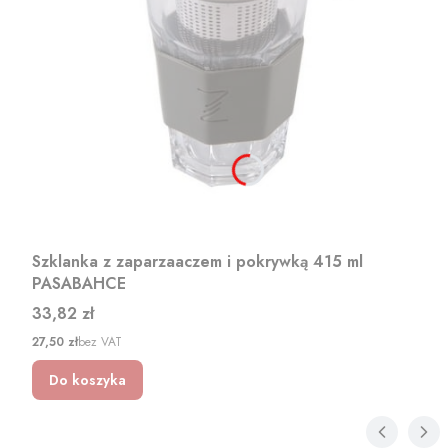
Szklanka z zaparzaaczem i pokrywką 415 ml
PASABAHCE
Cena
33,82 zł
Cena
27,50 zł
bez VAT
Do koszyka