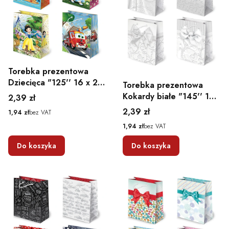
Torebka prezentowa
Dziecięca "125'' 16 x 24
Torebka prezentowa
x 7,5
Kokardy białe "145'' 16
Cena
2,39 zł
x 24 x 7,5
Cena
2,39 zł
Cena
1,94 zł
bez VAT
Cena
1,94 zł
bez VAT
Do koszyka
Do koszyka