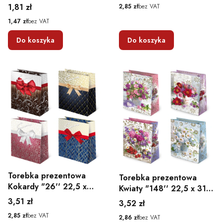
6
Cena
Cena
1,81 zł
2,85 zł
bez VAT
Cena
1,47 zł
bez VAT
Do koszyka
Do koszyka
Torebka prezentowa
Torebka prezentowa
Kokardy "26'' 22,5 x
Kwiaty "148'' 22,5 x 31,5
31,5 x 10,8
x 10,8
Cena
3,51 zł
Cena
3,52 zł
Cena
2,85 zł
bez VAT
Cena
2,86 zł
bez VAT