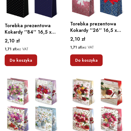
Torebka prezentowa
Torebka prezentowa
Kokardy ''26'' 16,5 x
Kokardy ''84'' 16,5 x
15,5 x 7
15,5 x 7
Cena
2,10 zł
Cena
2,10 zł
Cena
1,71 zł
bez VAT
Cena
1,71 zł
bez VAT
Do koszyka
Do koszyka