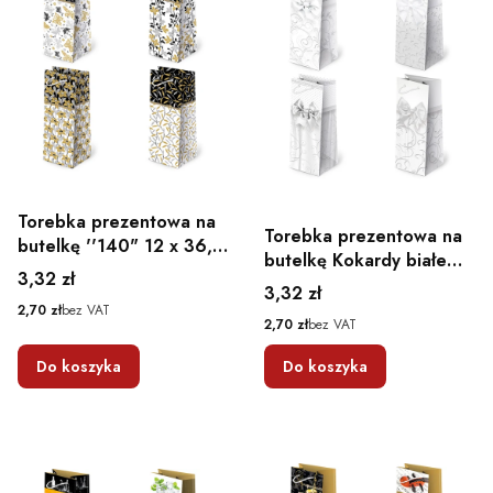
Torebka prezentowa na
Torebka prezentowa na
butelkę ''140" 12 x 36,9
butelkę Kokardy białe
x 11
Cena
3,32 zł
''145" 12 x 36,9 x 11
Cena
3,32 zł
Cena
2,70 zł
bez VAT
Cena
2,70 zł
bez VAT
Do koszyka
Do koszyka