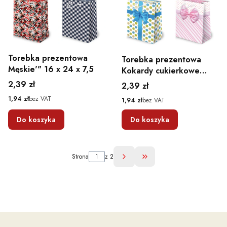
Torebka prezentowa
Torebka prezentowa
Męskie'" 16 x 24 x 7,5
Kokardy cukierkowe
''42" 16 x 24 x 7,5
Cena
2,39 zł
Cena
2,39 zł
Cena
1,94 zł
bez VAT
Cena
1,94 zł
bez VAT
Do koszyka
Do koszyka
Strona
z 2
Przejdź do ostatniej st