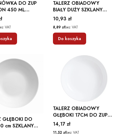
NÓWKA DO ZUP
TALERZ OBIADOWY
ON 450 ML
BIAŁY DUŻY SZKLANY
ARC
AMMONITE 26 CM
Cena
ł
10,93 zł
LUMINARC
Cena
ez VAT
8,89 zł
bez VAT
oszyka
Do koszyka
TALERZ OBIADOWY
GŁĘBOKI 17CM DO ZUPY
Z GŁĘBOKI DO
SZKŁO HARTOWANE
Cena
14,17 zł
20 cm SZKLANY
GŁADKIE ZMYWARKA
ŁY AMBITION
Cena
11,52 zł
bez VAT