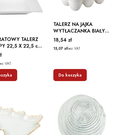
TALERZ NA JAJKA
WYTŁACZANKA BIAŁY
WIELKANOC FLORINA
ATOWY TALERZ
Cena
18,54 zł
Y 22,5 X 22,5 cm
Cena
15,07 zł
bez VAT
 AMBITION
ł
ez VAT
oszyka
Do koszyka