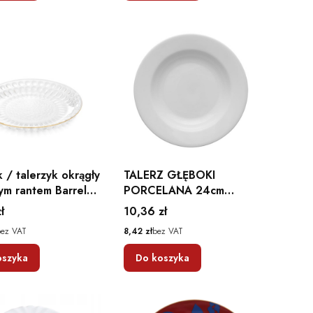
 / talerzyk okrągły
TALERZ GŁĘBOKI
tym rantem Barrel
PORCELANA 24cm
KASZUB LUBIANA BIAŁY
Cena
ł
10,36 zł
Cena
bez VAT
8,42 zł
bez VAT
oszyka
Do koszyka