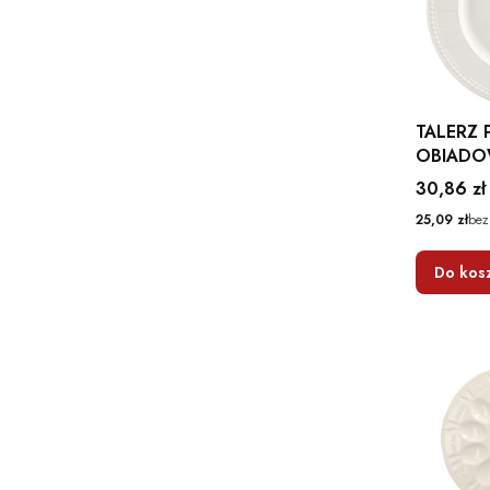
TALERZ 
OBIADO
CERAMIK
Cena
30,86 zł
Cena
25,09 zł
bez
Do kos