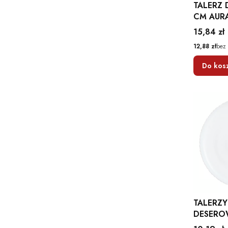
TALERZ 
CM AUR
AMBITI
Cena
15,84 zł
Cena
12,88 zł
bez
Do kos
TALERZY
DESERO
SZKLAN