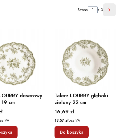
Strona
z 3
Następne pro
 LOURRY deserowy
Talerz LOURRY głęboki
y 19 cm
zielony 22 cm
Cena
zł
16,69 zł
Cena
ez VAT
13,57 zł
bez VAT
oszyka
Do koszyka