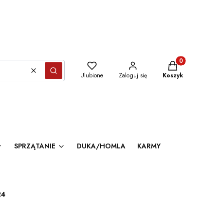
Produkty w kosz
Wyczyść
Szukaj
Ulubione
Zaloguj się
Koszyk
SPRZĄTANIE
DUKA/HOMLA
KARMY
24