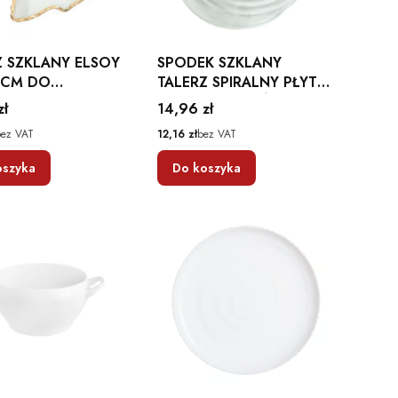
Z SZKLANY ELSOY
SPODEK SZKLANY
 CM DO
TALERZ SPIRALNY PŁYTKI
OWANIA
ROTOR 12 CM ŚREDNICY
Cena
zł
14,96 zł
ĄSEK HOMLA
EDWANEX
Cena
bez VAT
12,16 zł
bez VAT
oszyka
Do koszyka