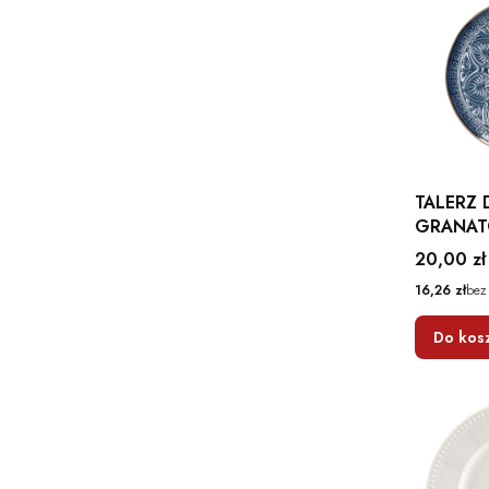
TALERZ
GRANAT
cm HOM
Cena
20,00 zł
Cena
16,26 zł
bez
Do kos