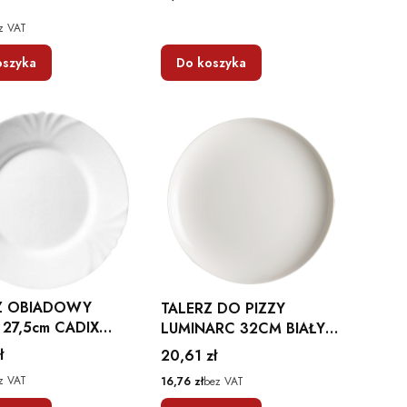
BIAŁY
z VAT
oszyka
Do koszyka
Z OBIADOWY
TALERZ DO PIZZY
 27,5cm CADIX
LUMINARC 32CM BIAŁY
 LUMINARC
DUŻY SZKŁO
ł
Cena
20,61 zł
z VAT
Cena
16,76 zł
bez VAT