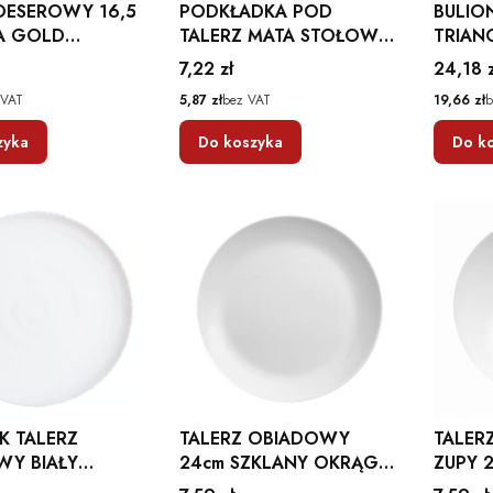
DESEROWY 16,5
PODKŁADKA POD
BULIO
A GOLD
TALERZ MATA STOŁOWA
TRIAN
ON
SREBRNA AŻUROWA
LUMIN
Cena
Cena
7,22 zł
24,18 z
GLAMOUR OKRĄGŁA
Cena
Cena
 VAT
5,87 zł
bez VAT
19,66 zł
b
AMBITION
zyka
Do koszyka
Do k
K TALERZ
TALERZ OBIADOWY
TALER
WY BIAŁY
24cm SZKLANY OKRĄGŁY
ZUPY 
Y AMMONITE 19
AMBITION BASIC BIAŁY
OKRĄG