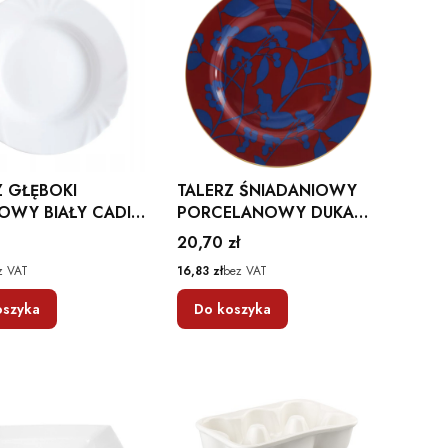
Z GŁĘBOKI
TALERZ ŚNIADANIOWY
OWY BIAŁY CADIX
PORCELANOWY DUKA
M LUMINARC
SKADI 20 cm Czerwono
Cena
20,70 zł
Granatowy
Cena
z VAT
16,83 zł
bez VAT
oszyka
Do koszyka