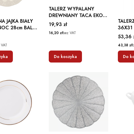
TALERZ WYPALANY
DREWNIANY TACA EKO
A JAJKA BIAŁY
TALER
25X17 CM
Cena
19,93 zł
m BALSH
36X31
Cena
16,20 zł
bez VAT
SERW
Cena
53,36 
PRZEK
Cena
 VAT
43,38 zł
zyka
Do koszyka
Do k