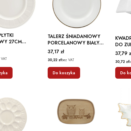
PŁYTKI
TALERZ ŚNIADANIOWY
KWADR
WY 27CM
PORCELANOWY BIAŁY
DO ZUP
A BIAŁY DUŻY
ZŁOTA LINIA
PORTO
Cena
37,17 zł
Cena
37,79 z
 VAT
Cena
30,22 zł
bez VAT
Cena
30,72 zł
b
zyka
Do koszyka
Do k