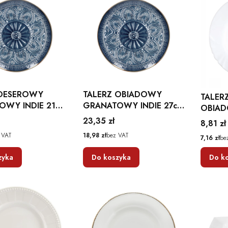
 DESEROWY
TALERZ OBIADOWY
TALER
OWY INDIE 21
GRANATOWY INDIE 27cm
OBIAD
LA
HOMLA
23,8C
Cena
23,35 zł
Cena
8,81 zł
Cena
 VAT
18,98 zł
bez VAT
Cena
7,16 zł
be
zyka
Do koszyka
Do k