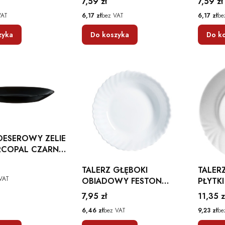
Cena
Cena
7,59 zł
7,59 zł
INARC
BASIC 
Cena
Cena
VAT
6,17 zł
bez VAT
6,17 zł
be
zyka
Do koszyka
Do k
DESEROWY ZELIE
RCOPAL CZARNY
Y NA CIASTO
TALERZ GŁĘBOKI
TALER
VAT
OBIADOWY FESTON
PŁYTKI
21CM BIAŁY LUMINARC
BIAŁY
Cena
Cena
7,95 zł
11,35 z
Cena
Cena
6,46 zł
bez VAT
9,23 zł
be