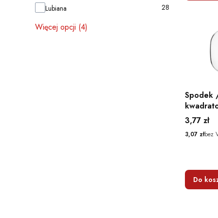
28
Lubiana
Więcej opcji (4)
Spodek /
kwadrat
sztuka
Cena
3,77 zł
Cena
3,07 zł
bez 
Do kos