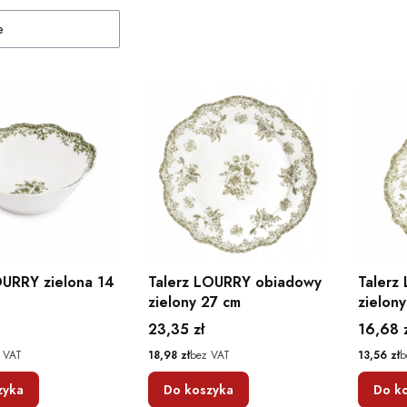
e
URRY zielona 14
Talerz LOURRY obiadowy
Talerz
zielony 27 cm
zielon
Cena
Cena
23,35 zł
16,68 
Cena
Cena
 VAT
18,98 zł
bez VAT
13,56 zł
b
zyka
Do koszyka
Do k