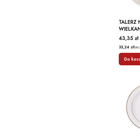
TALERZ N
WIELKANOC 28c
HOMLA
Cena
43,35 zł
Cena
35,24 zł
bez
Do kos