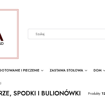
GOTOWANIE I PIECZENIE
ZASTAWA STOŁOWA
DOM
I
RZE, SPODKI I BULIONÓWKI
Produkty:
1
produktów
: