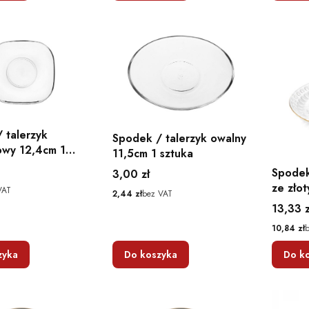
 talerzyk
Spodek / talerzyk owalny
owy 12,4cm 1
11,5cm 1 sztuka
Spodek
Cena
3,00 zł
ze zło
VAT
Cena
2,44 zł
bez VAT
ø15
Cena
13,33 z
Cena
10,84 zł
zyka
Do koszyka
Do k